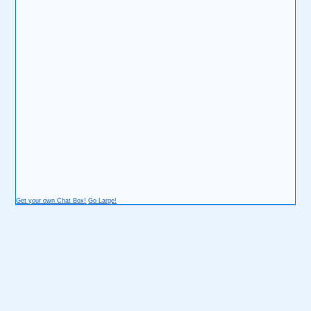
Get your own Chat Box!
Go Large!