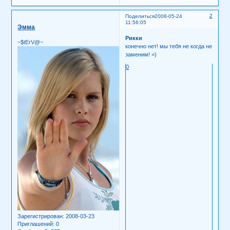
2
Поделиться
2008-05-24
11:56:05
Эмма
Рикки
~$tErV@~
конечно нет! мы тебя не когда не
заменим! =)
0
Зарегистрирован
: 2008-03-23
Приглашений:
0