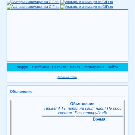
Форум
Участники
Правила
Поиск
Регистрация
Войти
Активные темы
Объявление
Обьявление!
Привет! Ты попал на сайт н2о!!! Не сиди
гостем! Регистрируйся!!!
Время: