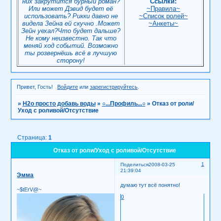
них закрутится бурный роман?
Ссылки:
Или может Дэвид будет её
~Правила~
использовать? Рикки давно не
~Список ролей~
видела Зейна ей скучно .Может
~Анкеты~
Зейн уехал?Что будет дальше?
Не кому неизвестно. Так что
меняй ход событий. Возможно
ты розвернёшь всё в лучшую
сторону!
Привет, Гость!
Войдите
или
зарегистрируйтесь
.
»
H2о просто добавь воды
»
○...Профиль...○
»
Отказ от роли/
Уход с роливой/Отсутствие
Страница:
1
Отказ от роли/Уход с роливой/Отсутствие
1
Поделиться
2008-03-25
21:39:04
Эмма
думаю тут всё понятно!
~$tErV@~
0