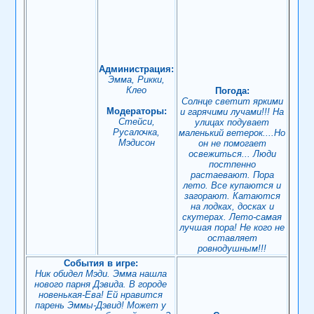
Администрация:
Эмма, Рикки,
Клео
Погода:
Солнце светит яркими
Модераторы:
и гарячими лучами!!! На
Стейси,
улицах подувает
Русалочка,
маленький ветерок....Но
Мэдисон
он не помогает
освежиться... Люди
постпенно
растаевают. Пора
лето. Все купаются и
загорают. Катаются
на лодках, досках и
скутерах. Лето-самая
лучшая пора! Не кого не
оставляет
ровнодушным!!!
События в игре:
Ник обидел Мэди. Эмма нашла
нового парня Дэвида. В городе
новенькая-Ева! Ей нравится
парень Эммы-Дэвид! Может у