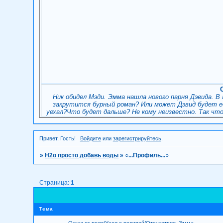
Ник обидел Мэди. Эмма нашла нового парня Дэвида. В
закрутится бурный роман? Или может Дэвид будет её
уехал?Что будет дальше? Не кому неизвестно. Так чт
Привет, Гость!
Войдите
или
зарегистрируйтесь
.
»
H2о просто добавь воды
»
○...Профиль...○
Страница:
1
Тема