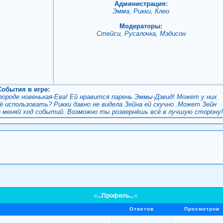
Администрация:
Эмма, Рикки, Клео
Модераторы:
Стейси, Русалочка, Мэдисон
События в игре:
 городе новенькая-Ева! Ей нравится парень Эммы-Дэвид! Может у них
 использовать? Рикки давно не видела Зейна ей скучно .Может Зейн
о меняй ход событий. Возможно ты розвернёшь всё в лучшую сторону
○...Профиль...○
Ответов
Просмотров