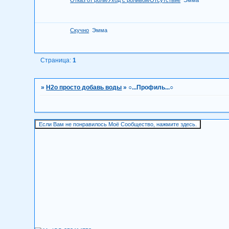
Отказ от роли/Уход с роливой/Отсутствие
Эмма
Скучно
Эмма
Страница:
1
»
H2о просто добавь воды
»
○...Профиль...○