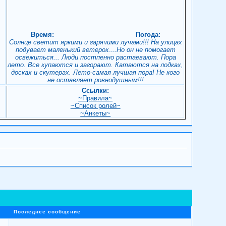
Время:
Погода:
Солнце светит яркими и гарячими лучами!!! На улицах
подувает маленький ветерок....Но он не помогает
освежиться... Люди постпенно растаевают. Пора
лето. Все купаются и загорают. Катаются на лодках,
досках и скутерах. Лето-самая лучшая пора! Не кого
не оставляет ровнодушным!!!
Ссылки:
~Правила~
~Список ролей~
!
~Анкеты~
Последнее сообщение