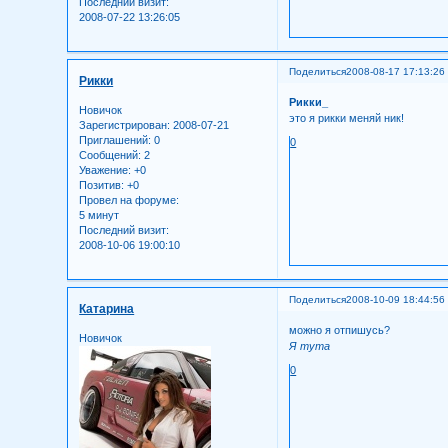
Последний визит:
2008-07-22 13:26:05
Поделиться
2008-08-17 17:13:26
Рикки
Рикки_
Новичок
это я рикки меняй ник!
Зарегистрирован
: 2008-07-21
Приглашений:
0
0
Сообщений:
2
Уважение:
+0
Позитив:
+0
Провел на форуме:
5 минут
Последний визит:
2008-10-06 19:00:10
Поделиться
2008-10-09 18:44:56
Катарина
можно я отпишусь?
Новичок
Я тута
0