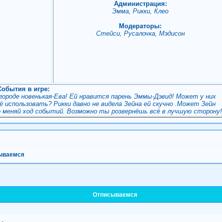
Администрация:
Эмма, Рикки, Клео
Модераторы:
Стейси, Русалочка, Мэдисон
События в игре:
 городе новенькая-Ева! Ей нравится парень Эммы-Дэвид! Может у них
 использовать? Рикки давно не видела Зейна ей скучно .Может Зейн
о меняй ход событий. Возможно ты розвернёшь всё в лучшую сторону
ываемся
Отписываемся