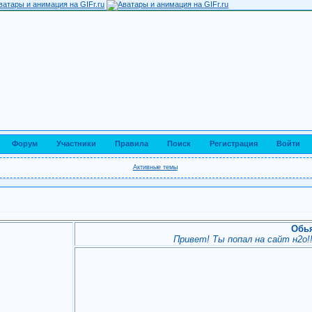
Форум
Участники
Правила
Поиск
Регистрация
Войти
Активные темы
Обь
Привет! Ты попал на сайт н2о!!