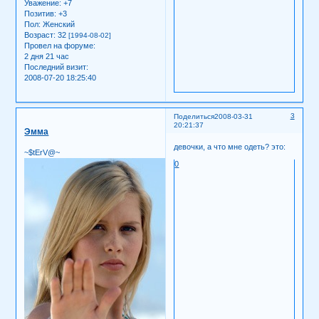
Уважение:
+7
Позитив:
+3
Пол:
Женский
Возраст:
32
[1994-08-02]
Провел на форуме:
2 дня 21 час
Последний визит:
2008-07-20 18:25:40
3
Поделиться
2008-03-31
20:21:37
Эмма
девочки, а что мне одеть? это:
~$tErV@~
0