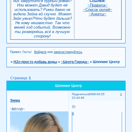
них закрутится бурный роман?
Ссылки:
Или может Дэвид будет её
~Правила~
использовать? Рикки давно не
~Список ролей~
видела Зейна ей скучно .Может
~Анкеты~
Зейн уехал?Что будет дальше?
Не кому неизвестно. Так что
меняй ход событий. Возможно
ты розвернёшь всё в лучшую
сторону!
Привет, Гость!
Войдите
или
зарегистрируйтесь
.
»
H2о просто добавь воды
»
~Центр Города~
»
Шоппинг Центр
Страница:
1
Шоппинг Центр
1
Поделиться
2008-03-25
22:44:46
Эмма
)))
~$tErV@~
0