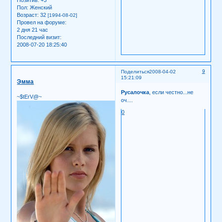
Пол:
Женский
Возраст:
32
[1994-08-02]
Провел на форуме:
2 дня 21 час
Последний визит:
2008-07-20 18:25:40
9
Поделиться
2008-04-02
15:21:09
Эмма
Русалочка
, если честно...не
~$tErV@~
оч....
0