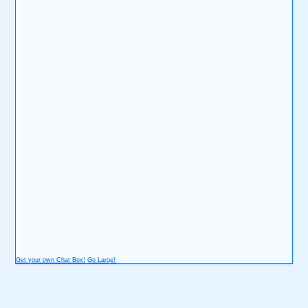
Get your own Chat Box!
Go Large!