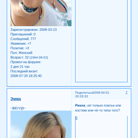
Зарегистрирован
: 2008-03-23
Приглашений:
0
Сообщений:
777
Уважение:
+7
Позитив:
+3
Пол:
Женский
Возраст:
32
[1994-08-02]
Провел на форуме:
2 дня 21 час
Последний визит:
2008-07-20 18:25:40
7
Поделиться
2008-04-01
20:33:32
Эмма
Рикки
, ок! только платье или
~$tErV@~
костюм или чё-то типа того?
0