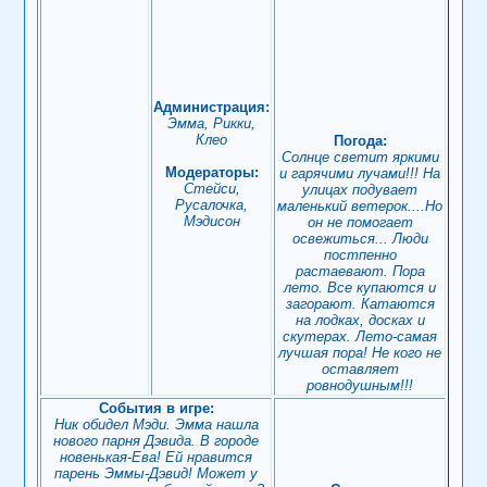
Администрация:
Эмма, Рикки,
Клео
Погода:
Солнце светит яркими
Модераторы:
и гарячими лучами!!! На
Стейси,
улицах подувает
Русалочка,
маленький ветерок....Но
Мэдисон
он не помогает
освежиться... Люди
постпенно
растаевают. Пора
лето. Все купаются и
загорают. Катаются
на лодках, досках и
скутерах. Лето-самая
лучшая пора! Не кого не
оставляет
ровнодушным!!!
События в игре:
Ник обидел Мэди. Эмма нашла
нового парня Дэвида. В городе
новенькая-Ева! Ей нравится
парень Эммы-Дэвид! Может у