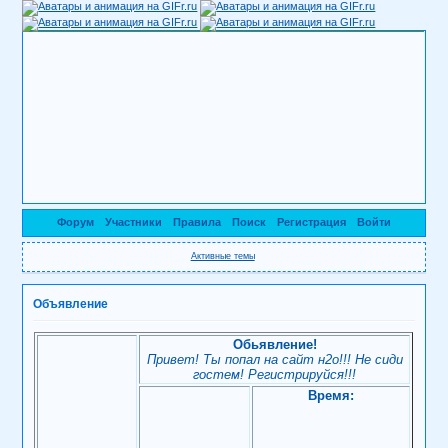
Форум
Участники
Правила
Поиск
Регистрация
Войти
Активные темы
Объявление
Обьявление!
Привет! Ты попал на сайт н2о!!! Не сиди
гостем! Регистрируйся!!!
Время: