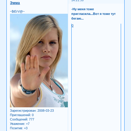
14:21:53
Эмма
-Ну меня тоже
~$tErV@~
пригласила...Вот я тоже тут
бегаю...
0
Зарегистрирован
: 2008-03-23
Приглашений:
0
Сообщений:
777
Уважение:
+7
Позитив:
+3