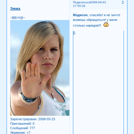
5
Поделиться
2008-04-01
17:50:32
Эмма
Мэдисон
, спасибо! и не зачто!
~$tErV@~
можешь обращаться! у меня
столько нарядов!!!
0
Зарегистрирован
: 2008-03-23
Приглашений:
0
Сообщений:
777
Уважение:
+7