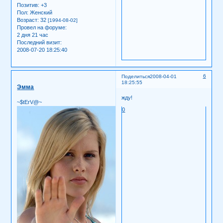
Позитив:
+3
Пол:
Женский
Возраст:
32
[1994-08-02]
Провел на форуме:
2 дня 21 час
Последний визит:
2008-07-20 18:25:40
6
Поделиться
2008-04-01
18:25:55
Эмма
жду!
~$tErV@~
0