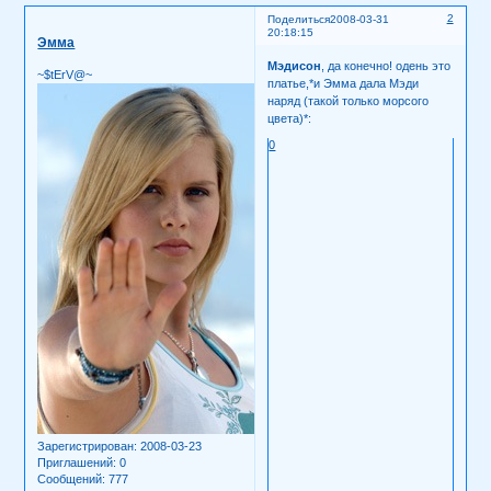
2
Поделиться
2008-03-31
20:18:15
Эмма
Мэдисон
, да конечно! одень это
~$tErV@~
платье,*и Эмма дала Мэди
наряд (такой только морсого
цвета)*:
0
Зарегистрирован
: 2008-03-23
Приглашений:
0
Сообщений:
777