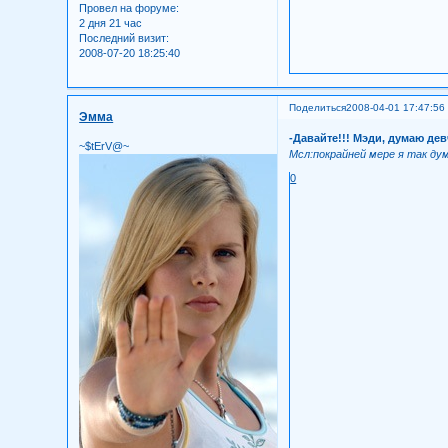
Провел на форуме:
2 дня 21 час
Последний визит:
2008-07-20 18:25:40
Поделиться
2008-04-01 17:47:56
Эмма
-Давайте!!! Мэди, думаю дев
~$tErV@~
Мсл:покрайней мере я так дум
0