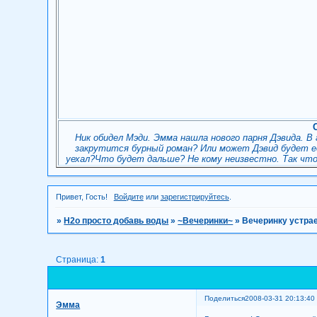
Ник обидел Мэди. Эмма нашла нового парня Дэвида. В
закрутится бурный роман? Или может Дэвид будет её
уехал?Что будет дальше? Не кому неизвестно. Так чт
Привет, Гость!
Войдите
или
зарегистрируйтесь
.
»
H2о просто добавь воды
»
~Вечеринки~
»
Вечеринку устра
Страница:
1
Поделиться
2008-03-31 20:13:40
Эмма