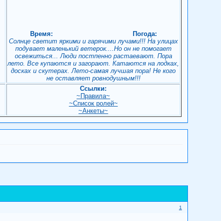
Время:
Погода:
Солнце светит яркими и гарячими лучами!!! На улицах
подувает маленький ветерок....Но он не помогает
освежиться... Люди постпенно растаевают. Пора
лето. Все купаются и загорают. Катаются на лодках,
досках и скутерах. Лето-самая лучшая пора! Не кого
не оставляет ровнодушным!!!
Ссылки:
~Правила~
~Список ролей~
!
~Анкеты~
1