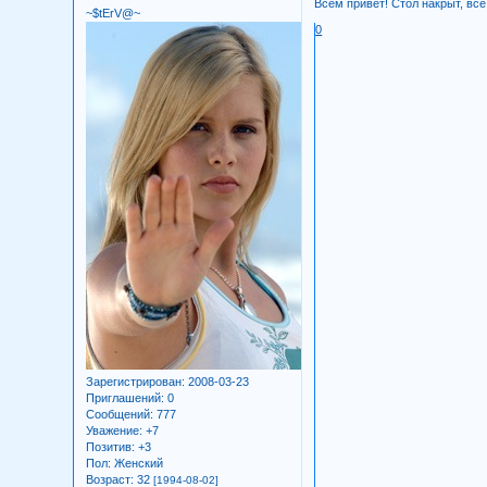
Всем привет! Стол накрыт, вс
~$tErV@~
0
Зарегистрирован
: 2008-03-23
Приглашений:
0
Сообщений:
777
Уважение:
+7
Позитив:
+3
Пол:
Женский
Возраст:
32
[1994-08-02]