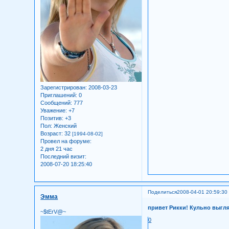
Зарегистрирован
: 2008-03-23
Приглашений:
0
Сообщений:
777
Уважение:
+7
Позитив:
+3
Пол:
Женский
Возраст:
32
[1994-08-02]
Провел на форуме:
2 дня 21 час
Последний визит:
2008-07-20 18:25:40
Поделиться
2008-04-01 20:59:30
Эмма
привет Рикки! Кульно выгляд
~$tErV@~
0