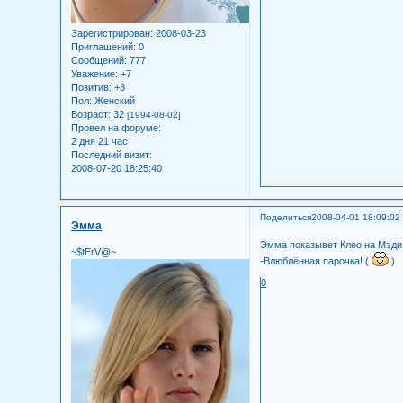
Зарегистрирован
: 2008-03-23
Приглашений:
0
Сообщений:
777
Уважение:
+7
Позитив:
+3
Пол:
Женский
Возраст:
32
[1994-08-02]
Провел на форуме:
2 дня 21 час
Последний визит:
2008-07-20 18:25:40
Поделиться
2008-04-01 18:09:02
Эмма
Эмма показывет Клео на Мэди 
~$tErV@~
-Влюблённая парочка! (
)
0