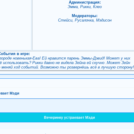
Администрация:
Эмма, Рикки, Клео
Модераторы:
Стейси, Русалочка, Мэдисон
События в игре:
 городе новенькая-Ева! Ей нравится парень Эммы-Дэвид! Может у них
 использовать? Рикки давно не видела Зейна ей скучно .Может Зейн
о меняй ход событий. Возможно ты розвернёшь всё в лучшую сторону
евает Мэди
Вечеринку устраевает Мэди