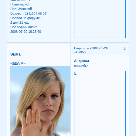
Позитив:
+3
Пол:
Женский
Возраст:
32
[1994-08-02]
Провел на форуме:
2 дня 21 час
Последний визит:
2008-07-20 18:25:40
9
Поделиться
2008-05-29
11:19:22
Эмма
Анджела
~$tErV@~
спасибки!
0