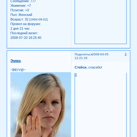
Сообщений:
777
Уважение:
+7
Позитив:
+3
Пол:
Женский
Возраст:
32
[1994-08-02]
Провел на форуме:
2 дня 21 час
Последний визит:
2008-07-20 18:25:40
3
Поделиться
2008-04-05
12:21:16
Эмма
Стейси
, спасибо!
~$tErV@~
0