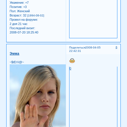
Уважение:
+7
Позитив:
+3
Пол:
Женский
Возраст:
32
[1994-08-02]
Провел на форуме:
2 дня 21 час
Последний визит:
2008-07-20 18:25:40
6
Поделиться
2008-04-05
22:42:31
Эмма
~$tErV@~
0