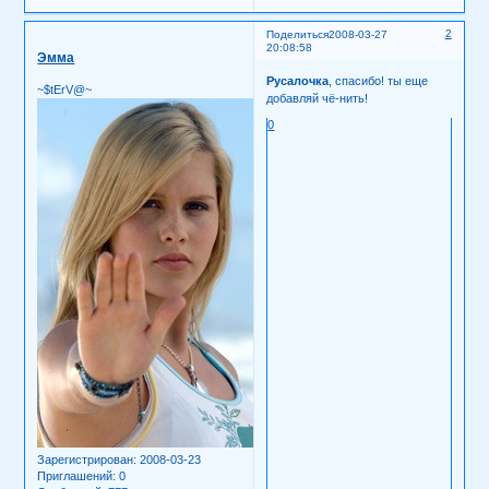
2
Поделиться
2008-03-27
20:08:58
Эмма
Русалочка
, спасибо! ты еще
~$tErV@~
добавляй чё-нить!
0
Зарегистрирован
: 2008-03-23
Приглашений:
0