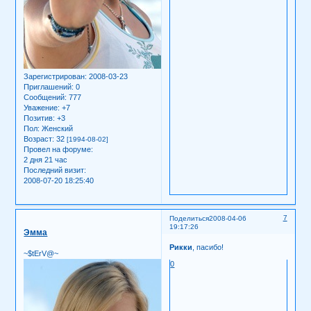
Зарегистрирован
: 2008-03-23
Приглашений:
0
Сообщений:
777
Уважение:
+7
Позитив:
+3
Пол:
Женский
Возраст:
32
[1994-08-02]
Провел на форуме:
2 дня 21 час
Последний визит:
2008-07-20 18:25:40
7
Поделиться
2008-04-06
19:17:26
Эмма
Рикки
, пасибо!
~$tErV@~
0