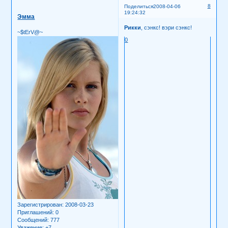
8
Поделиться
2008-04-06
19:24:32
Эмма
Рикки
, сэнкс! вэри сэнкс!
~$tErV@~
0
Зарегистрирован
: 2008-03-23
Приглашений:
0
Сообщений:
777
Уважение:
+7