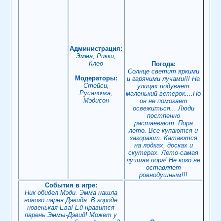
Администрация:
Эмма, Рикки,
Клео
Погода:
Солнце светит яркими
Модераторы:
и гарячими лучами!!! На
Стейси,
улицах подувает
Русалочка,
маленький ветерок....Но
Мэдисон
он не помогает
освежиться... Люди
постпенно
растаевают. Пора
лето. Все купаются и
загорают. Катаются
на лодках, досках и
скутерах. Лето-самая
лучшая пора! Не кого не
оставляет
ровнодушным!!!
События в игре:
Ник обидел Мэди. Эмма нашла
нового парня Дэвида. В городе
новенькая-Ева! Ей нравится
парень Эммы-Дэвид! Может у