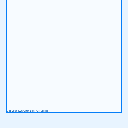
Get your own Chat Box!
Go Large!