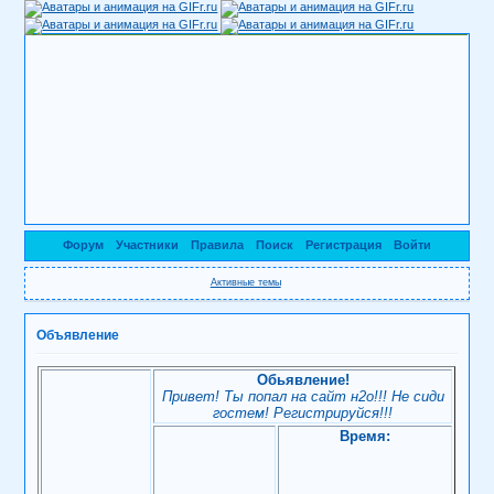
Форум
Участники
Правила
Поиск
Регистрация
Войти
Активные темы
Объявление
Обьявление!
Привет! Ты попал на сайт н2о!!! Не сиди
гостем! Регистрируйся!!!
Время: