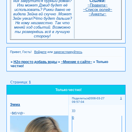
них закрутится бурный роман?
Ссылки:
Или может Дэвид будет её
~Правила~
использовать? Рикки давно не
~Список ролей~
видела Зейна ей скучно .Может
~Анкеты~
Зейн уехал?Что будет дальше?
Не кому неизвестно. Так что
меняй ход событий. Возможно
ты розвернёшь всё в лучшую
сторону!
Привет, Гость!
Войдите
или
зарегистрируйтесь
.
»
H2о просто добавь воды
»
~Мнение о сайте~
»
Только
честно!
Страница:
1
Только честно!
1
Поделиться
2008-03-27
09:57:04
Эмма
)))
~$tErV@~
0