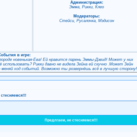
Администрация:
Эмма, Рикки, Клео
Модераторы:
Стейси, Русалочка, Мэдисон
События в игре:
 городе новенькая-Ева! Ей нравится парень Эммы-Дэвид! Может у них
 использовать? Рикки давно не видела Зейна ей скучно .Может Зейн
о меняй ход событий. Возможно ты розвернёшь всё в лучшую сторону
 стесняемся!!!
Предлгаем, не стесняемся!!!