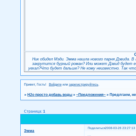
Ник обидел Мэди. Эмма нашла нового парня Дэвида. В
закрутится бурный роман? Или может Дэвид будет её
уехал?Что будет дальше? Не кому неизвестно. Так чт
Привет, Гость!
Войдите
или
зарегистрируйтесь
.
»
H2о просто добавь воды
»
~Предложения~
»
Предлгаем, не
Страница:
1
Поделиться
2008-03-26 23:27:13
Эмма