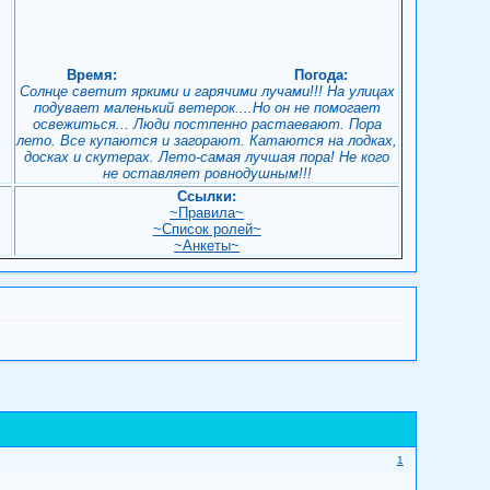
Время:
Погода:
Солнце светит яркими и гарячими лучами!!! На улицах
подувает маленький ветерок....Но он не помогает
освежиться... Люди постпенно растаевают. Пора
лето. Все купаются и загорают. Катаются на лодках,
досках и скутерах. Лето-самая лучшая пора! Не кого
не оставляет ровнодушным!!!
Ссылки:
~Правила~
~Список ролей~
!
~Анкеты~
1