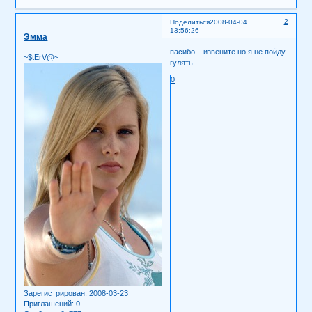
2
Поделиться
2008-04-04
13:56:26
Эмма
пасибо... извените но я не пойду
~$tErV@~
гулять...
0
Зарегистрирован
: 2008-03-23
Приглашений:
0