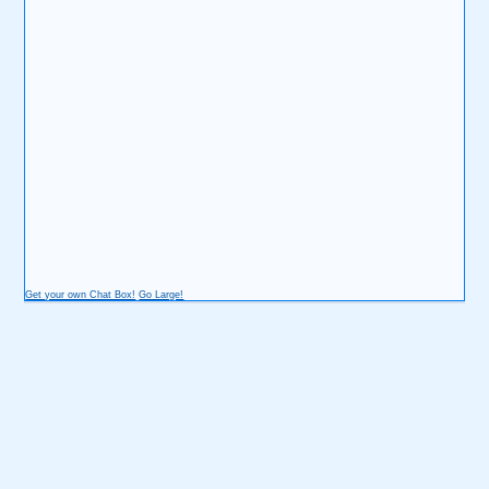
Get your own Chat Box!
Go Large!