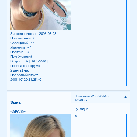
Зарегистрирован
: 2008-03-23
Приглашений:
0
Сообщений:
777
Уважение:
+7
Позитив:
+3
Пол:
Женский
Возраст:
32
[1994-08-02]
Провел на форуме:
2 дня 21 час
Последний визит:
2008-07-20 18:25:40
7
Поделиться
2008-04-05
13:48:27
Эмма
ну ладно...
~$tErV@~
0