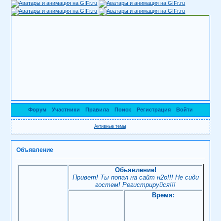
Форум
Участники
Правила
Поиск
Регистрация
Войти
Активные темы
Объявление
Обьявление!
Привет! Ты попал на сайт н2о!!! Не сиди
гостем! Регистрируйся!!!
Время: