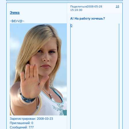
16
Поделиться
2008-05-28
15:16:30
Эмма
А! На работу хочешь?
~$tErV@~
0
Зарегистрирован
: 2008-03-23
Приглашений:
0
Сообщений:
777