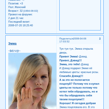
Позитив:
+3
Пол:
Женский
Возраст:
32
[1994-08-02]
Провел на форуме:
2 дня 21 час
Последний визит:
2008-07-20 18:25:40
9
Поделиться
2008-04-06
17:03:52
Эмма
Тук-тук-тук. Эмма открыла
~$tErV@~
дверь.
Привет Эмма!
-Дэвид.
Привет, Дэвид!!!
Эмма, это тебе!
-Дэвид
И Дэвид подарил Эмме её
любимые цветы: красные розы.
Спасибо Дэвид!!!
А за это не пологается
поцелуй? Потому что я купил
цветы не только потому что
хотел тебя обрадовать, но и
что бы обрадовать себя
твоим поцелуем!!!
Хорошо! Я сегодня добрая
Эмма поцеловала его. В это