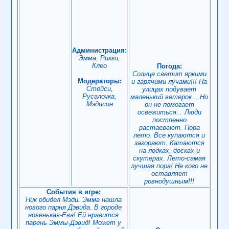
Администрация:
Эмма, Рикки,
Клео
Погода:
Солнце светит яркими
Модераторы:
и гарячими лучами!!! На
Стейси,
улицах подувает
Русалочка,
маленький ветерок....Но
Мэдисон
он не помогает
освежиться... Люди
постпенно
растаевают. Пора
лето. Все купаются и
загорают. Катаются
на лодках, досках и
скутерах. Лето-самая
лучшая пора! Не кого не
оставляет
ровнодушным!!!
События в игре:
Ник обидел Мэди. Эмма нашла
нового парня Дэвида. В городе
новенькая-Ева! Ей нравится
парень Эммы-Дэвид! Может у