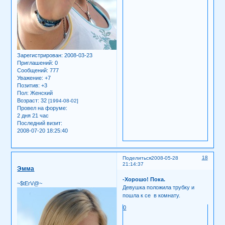
Зарегистрирован
: 2008-03-23
Приглашений:
0
Сообщений:
777
Уважение:
+7
Позитив:
+3
Пол:
Женский
Возраст:
32
[1994-08-02]
Провел на форуме:
2 дня 21 час
Последний визит:
2008-07-20 18:25:40
18
Поделиться
2008-05-28
21:14:37
Эмма
-Хорошо! Пока.
~$tErV@~
Девушка положила трубку и
пошла к се в комнату.
0