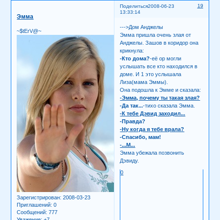
19
Поделиться
2008-06-23
13:33:14
Эмма
--->Дом Анджелы
~$tErV@~
Эмма пришла очень злая от
Анджелы. Зашов в коридор она
крикнула:
-Кто дома?
-её ор могли
услышать все кто находился в
доме. И 1 это услышала
Лиза(мама Эммы).
Она подошла к Эмме и сказала:
-Эмма, почему ты такая злая?
-Да так...
-тихо сказала Эмма.
-К тебе Дэвид заходил...
-Правда?
-Ну когда я тебе врала?
-Спасибо, мам!
-...М...
Эмма убежала позвонить
Дэвиду.
0
Зарегистрирован
: 2008-03-23
Приглашений:
0
Сообщений:
777
Уважение:
+7