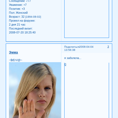
Сообщений:
777
Уважение:
+7
Позитив:
+3
Пол:
Женский
Возраст:
32
[1994-08-02]
Провел на форуме:
2 дня 21 час
Последний визит:
2008-07-20 18:25:40
3
Поделиться
2008-04-04
13:56:38
Эмма
я заболела...
~$tErV@~
0