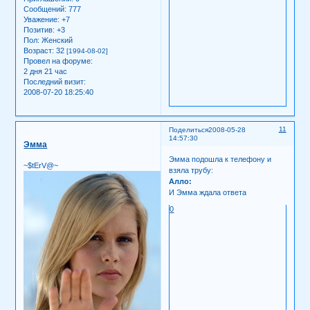
Сообщений:
777
Уважение:
+7
Позитив:
+3
Пол:
Женский
Возраст:
32
[1994-08-02]
Провел на форуме:
2 дня 21 час
Последний визит:
2008-07-20 18:25:40
11
Поделиться
2008-05-28
14:57:30
Эмма
Эмма подошла к телефону и
~$tErV@~
взяла трубу:
Алло:
И Эмма ждала ответа
0