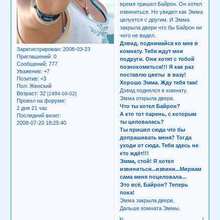
время пришел Байрон. Он хотел
извиниться. Но увидел как Эмма
целуется с другим. И Эмма
закрыла двери что бы Байрон ни
чего не видел.
Дэвид, поднимайся ко мне в
Зарегистрирован
: 2008-03-23
комнату. Тебя ждут мои
Приглашений:
0
подруги. Они хотят с тобой
Сообщений:
777
познокомиться!!! Я как раз
Уважение:
+7
поставлю цветы в вазу!
Позитив:
+3
Хорошо Эмма. Жду тебя там!
Пол:
Женский
Дэвид поднялся в комнату.
Возраст:
32
[1994-08-02]
Эмма открыла двери.
Провел на форуме:
Что ты хотел Байрон?
2 дня 21 час
А кто тот парень, с которым
Последний визит:
ты целовалась?
2008-07-20 18:25:40
Ты пришел сюда что бы
допрашивать меня? Тогда
уходи от сюда. Тебя здесь не
кто ждёт!!!
Эмма, стой! Я хотел
извиниться...извини...Мириам
сама меня поцеловала...
Это всё, Байрон? Теперь
пока!
Эмма закрыла двери.
Дальше комната Эммы.