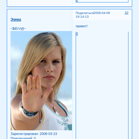
0
10
Поделиться
2008-04-06
19:14:13
Эмма
привет!
~$tErV@~
0
Зарегистрирован
: 2008-03-23
Приглашений:
0