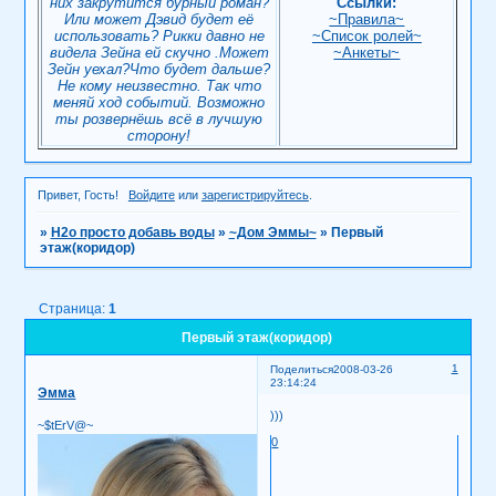
них закрутится бурный роман?
Ссылки:
Или может Дэвид будет её
~Правила~
использовать? Рикки давно не
~Список ролей~
видела Зейна ей скучно .Может
~Анкеты~
Зейн уехал?Что будет дальше?
Не кому неизвестно. Так что
меняй ход событий. Возможно
ты розвернёшь всё в лучшую
сторону!
Привет, Гость!
Войдите
или
зарегистрируйтесь
.
»
H2о просто добавь воды
»
~Дом Эммы~
»
Первый
этаж(коридор)
Страница:
1
Первый этаж(коридор)
1
Поделиться
2008-03-26
23:14:24
Эмма
)))
~$tErV@~
0