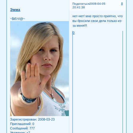
8
Поделиться
2008-04-05
20:41:38
Эмма
нет-нет! мне просто приятно, что
~$tErV@~
вы бросили свои дела только из-
за меня!!!
0
Зарегистрирован
: 2008-03-23
Приглашений:
0
Сообщений:
777
Уважение:
+7