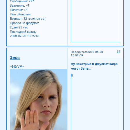
Сообщений:
777
Уважение:
+7
Позитив:
+3
Пол:
Женский
Возраст:
32
[1994-08-02]
Провел на форуме:
2 дня 21 час
Последний визит:
2008-07-20 18:25:40
14
Поделиться
2008-05-28
15:08:09
Эмма
Ну некотрые в ДжусНет кафе
~$tErV@~
могут быть...
0