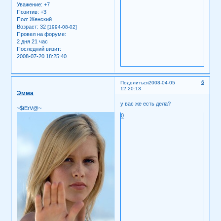
Уважение:
+7
Позитив:
+3
Пол:
Женский
Возраст:
32
[1994-08-02]
Провел на форуме:
2 дня 21 час
Последний визит:
2008-07-20 18:25:40
6
Поделиться
2008-04-05
12:20:13
Эмма
у вас же есть дела?
~$tErV@~
0