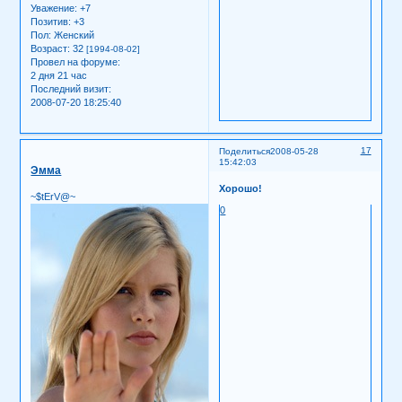
Уважение:
+7
Позитив:
+3
Пол:
Женский
Возраст:
32
[1994-08-02]
Провел на форуме:
2 дня 21 час
Последний визит:
2008-07-20 18:25:40
17
Поделиться
2008-05-28
15:42:03
Эмма
Хорошо!
~$tErV@~
0