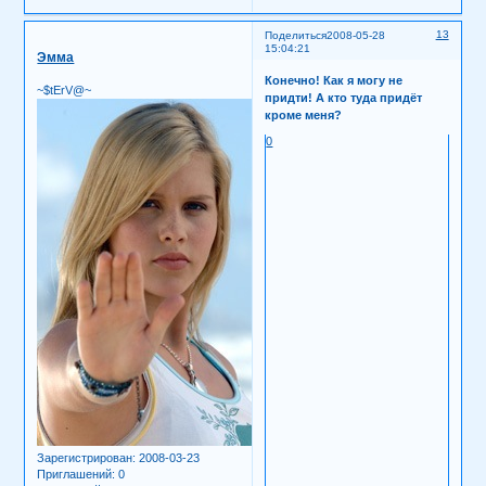
13
Поделиться
2008-05-28
15:04:21
Эмма
Конечно! Как я могу не
~$tErV@~
придти! А кто туда придёт
кроме меня?
0
Зарегистрирован
: 2008-03-23
Приглашений:
0