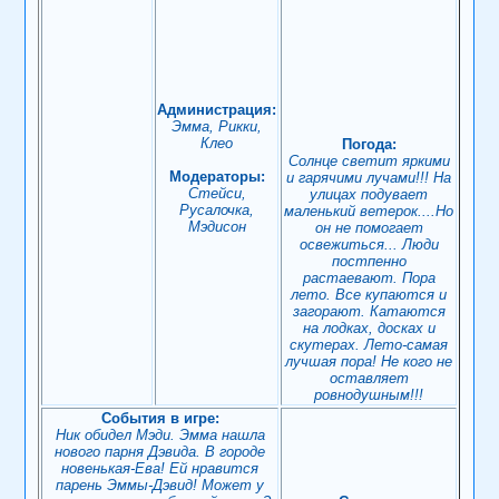
Администрация:
Эмма, Рикки,
Клео
Погода:
Солнце светит яркими
Модераторы:
и гарячими лучами!!! На
Стейси,
улицах подувает
Русалочка,
маленький ветерок....Но
Мэдисон
он не помогает
освежиться... Люди
постпенно
растаевают. Пора
лето. Все купаются и
загорают. Катаются
на лодках, досках и
скутерах. Лето-самая
лучшая пора! Не кого не
оставляет
ровнодушным!!!
События в игре:
Ник обидел Мэди. Эмма нашла
нового парня Дэвида. В городе
новенькая-Ева! Ей нравится
парень Эммы-Дэвид! Может у