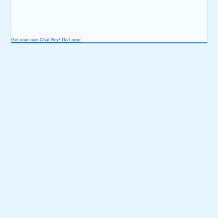
Get your own Chat Box!
Go Large!