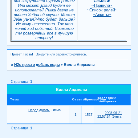
них закрутится бурный роман?
Ссылки:
Или может Дэвид будет её
~Правила~
использовать? Рикки давно не
~Список ролей~
видела Зейна ей скучно .Может
~Анкеты~
Зейн уехал?Что будет дальше?
Не кому неизвестно. Так что
меняй ход событий. Возможно
ты розвернёшь всё в лучшую
сторону!
Привет, Гость!
Войдите
или
зарегистрируйтесь
.
»
H2о просто добавь воды
»
Вилла Анджелы
Страница:
1
Вилла Анджелы
Последнее
Тема
Ответов
Просмотров
сообщение
Перед домом
Эмма
2008-06-21
1
1517
22:57:24
Эмма
Страница:
1