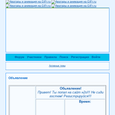
Форум
Участники
Правила
Поиск
Регистрация
Войти
Активные темы
Объявление
Обьявление!
Привет! Ты попал на сайт н2о!!! Не сиди
гостем! Регистрируйся!!!
Время: