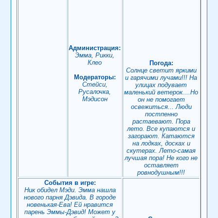
Администрация:
Эмма, Рикки,
Клео
Погода:
Солнце светит яркими
Модераторы:
и гарячими лучами!!! На
Стейси,
улицах подувает
Русалочка,
маленький ветерок....Но
Мэдисон
он не помогает
освежиться... Люди
постпенно
растаевают. Пора
лето. Все купаются и
загорают. Катаются
на лодках, досках и
скутерах. Лето-самая
лучшая пора! Не кого не
оставляет
ровнодушным!!!
События в игре:
Ник обидел Мэди. Эмма нашла
нового парня Дэвида. В городе
новенькая-Ева! Ей нравится
парень Эммы-Дэвид! Может у