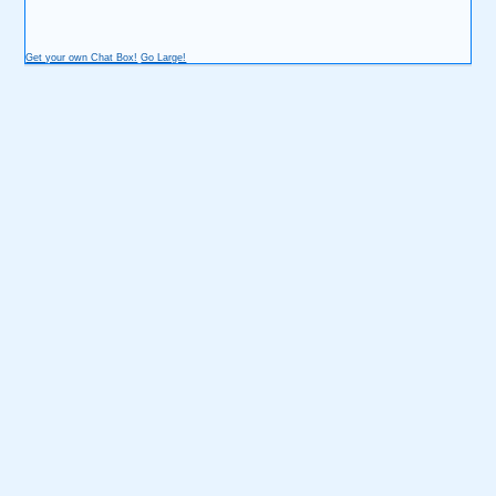
Get your own Chat Box!
Go Large!