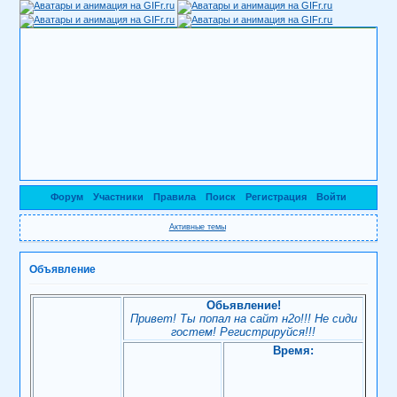
Форум
Участники
Правила
Поиск
Регистрация
Войти
Активные темы
Объявление
Обьявление!
Привет! Ты попал на сайт н2о!!! Не сиди
гостем! Регистрируйся!!!
Время: