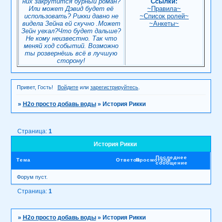
них закрутится бурный роман?
Ссылки:
Или может Дэвид будет её
~Правила~
использовать? Рикки давно не
~Список ролей~
видела Зейна ей скучно .Может
~Анкеты~
Зейн уехал?Что будет дальше?
Не кому неизвестно. Так что
меняй ход событий. Возможно
ты розвернёшь всё в лучшую
сторону!
Привет, Гость!
Войдите
или
зарегистрируйтесь
.
»
H2о просто добавь воды
»
История Рикки
Страница:
1
История Рикки
Последнее
Тема
Ответов
Просмотров
сообщение
Форум пуст.
Страница:
1
»
H2о просто добавь воды
»
История Рикки