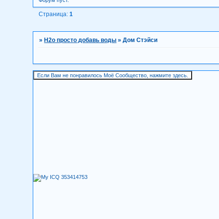
Форум пуст.
Страница:
1
»
H2о просто добавь воды
»
Дом Стэйси