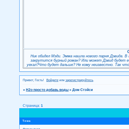
Ник обидел Мэди. Эмма нашла нового парня Дэвида. В
закрутится бурный роман? Или может Дэвид будет её
уехал?Что будет дальше? Не кому неизвестно. Так чт
Привет, Гость!
Войдите
или
зарегистрируйтесь
.
»
H2о просто добавь воды
»
Дом Стэйси
Страница:
1
Тема