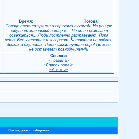
Время:
Погода:
Солнце светит яркими и гарячими лучами!!! На улицах
подувает маленький ветерок....Но он не помогает
освежиться... Люди постпенно растаевают. Пора
лето. Все купаются и загорают. Катаются на лодках,
досках и скутерах. Лето-самая лучшая пора! Не кого
не оставляет ровнодушным!!!
Ссылки:
~Правила~
~Список ролей~
!
~Анкеты~
Последнее сообщение