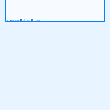
Get your own Chat Box!
Go Large!