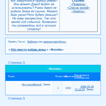
них закрутится бурный роман?
Ссылки:
Или может Дэвид будет её
~Правила~
использовать? Рикки давно не
~Список ролей~
видела Зейна ей скучно .Может
~Анкеты~
Зейн уехал?Что будет дальше?
Не кому неизвестно. Так что
меняй ход событий. Возможно
ты розвернёшь всё в лучшую
сторону!
Привет, Гость!
Войдите
или
зарегистрируйтесь
.
»
H2о просто добавь воды
»
~Жалобы~
Страница:
1
~Жалобы~
Последнее
Тема
Ответов
Просмотров
сообщение
Не стесняйтеся!
Эмма
2008-05-28
1
1553
21:16:20
Эмма
Страница:
1