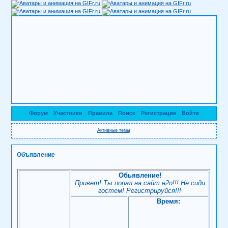
Форум
Участники
Правила
Поиск
Регистрация
Войти
Активные темы
Объявление
Обьявление!
Привет! Ты попал на сайт н2о!!! Не сиди
гостем! Регистрируйся!!!
Время: