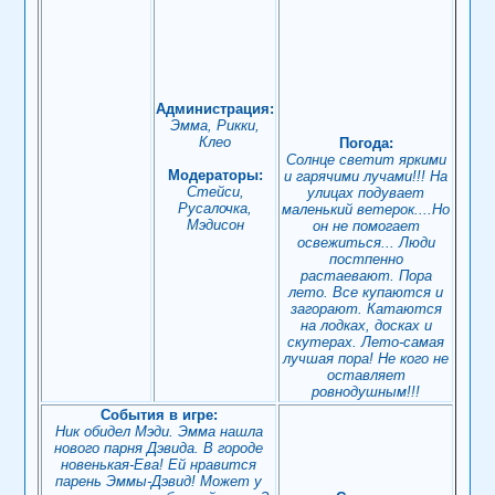
Администрация:
Эмма, Рикки,
Клео
Погода:
Солнце светит яркими
Модераторы:
и гарячими лучами!!! На
Стейси,
улицах подувает
Русалочка,
маленький ветерок....Но
Мэдисон
он не помогает
освежиться... Люди
постпенно
растаевают. Пора
лето. Все купаются и
загорают. Катаются
на лодках, досках и
скутерах. Лето-самая
лучшая пора! Не кого не
оставляет
ровнодушным!!!
События в игре:
Ник обидел Мэди. Эмма нашла
нового парня Дэвида. В городе
новенькая-Ева! Ей нравится
парень Эммы-Дэвид! Может у