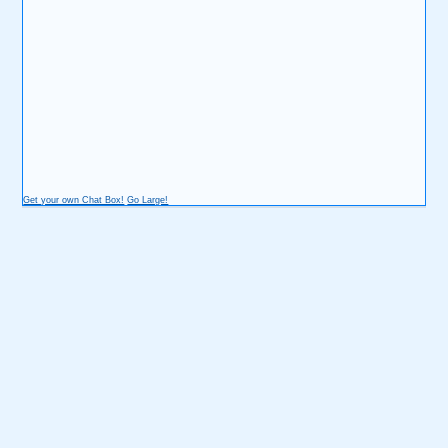
Get your own Chat Box!
Go Large!