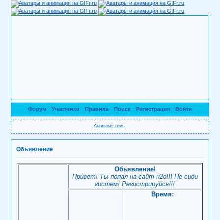
Форум
Участники
Правила
Поиск
Регистрация
Войти
Активные темы
Объявление
Обьявление!
Привет! Ты попал на сайт н2о!!! Не сиди
гостем! Регистрируйся!!!
Время: