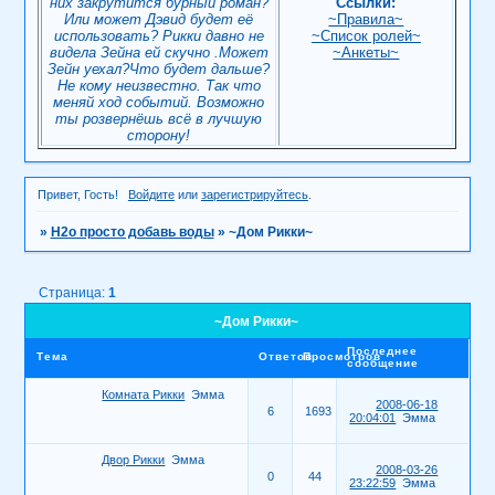
них закрутится бурный роман?
Ссылки:
Или может Дэвид будет её
~Правила~
использовать? Рикки давно не
~Список ролей~
видела Зейна ей скучно .Может
~Анкеты~
Зейн уехал?Что будет дальше?
Не кому неизвестно. Так что
меняй ход событий. Возможно
ты розвернёшь всё в лучшую
сторону!
Привет, Гость!
Войдите
или
зарегистрируйтесь
.
»
H2о просто добавь воды
»
~Дом Рикки~
Страница:
1
~Дом Рикки~
Последнее
Тема
Ответов
Просмотров
сообщение
Комната Рикки
Эмма
2008-06-18
6
1693
20:04:01
Эмма
Двор Рикки
Эмма
2008-03-26
0
44
23:22:59
Эмма