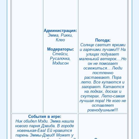
Администрация:
Эмма, Рикки,
Клео
Погода:
Солнце светит яркими
Модераторы:
и гарячими лучами!!! На
Стейси,
улицах подувает
Русалочка,
маленький ветерок....Но
Мэдисон
он не помогает
освежиться... Люди
постпенно
растаевают. Пора
лето. Все купаются и
загорают. Катаются
на лодках, досках и
скутерах. Лето-самая
лучшая пора! Не кого не
оставляет
ровнодушным!!!
События в игре:
Ник обидел Мэди. Эмма нашла
нового парня Дэвида. В городе
новенькая-Ева! Ей нравится
парень Эммы-Дэвид! Может у