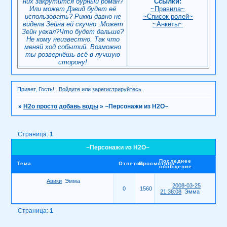
них закрутится бурный роман?
Ссылки:
Или может Дэвид будет её
~Правила~
использовать? Рикки давно не
~Список ролей~
видела Зейна ей скучно .Может
~Анкеты~
Зейн уехал?Что будет дальше?
Не кому неизвестно. Так что
меняй ход событий. Возможно
ты розвернёшь всё в лучшую
сторону!
Привет, Гость!
Войдите
или
зарегистрируйтесь
.
»
H2о просто добавь воды
»
~Персонажи из Н2О~
Страница:
1
~Персонажи из Н2О~
Последнее
Тема
Ответов
Просмотров
сообщение
Авики
Эмма
2008-03-25
0
1560
21:38:08
Эмма
Страница:
1