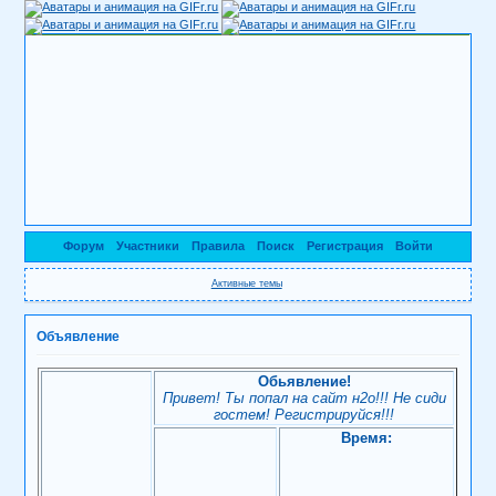
Форум
Участники
Правила
Поиск
Регистрация
Войти
Активные темы
Объявление
Обьявление!
Привет! Ты попал на сайт н2о!!! Не сиди
гостем! Регистрируйся!!!
Время: