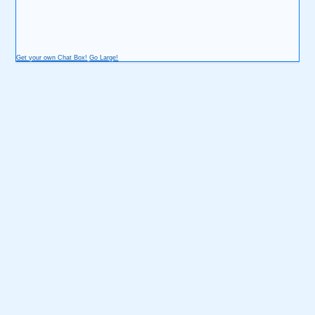
Get your own Chat Box!
Go Large!