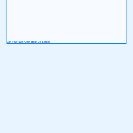
Get your own Chat Box!
Go Large!