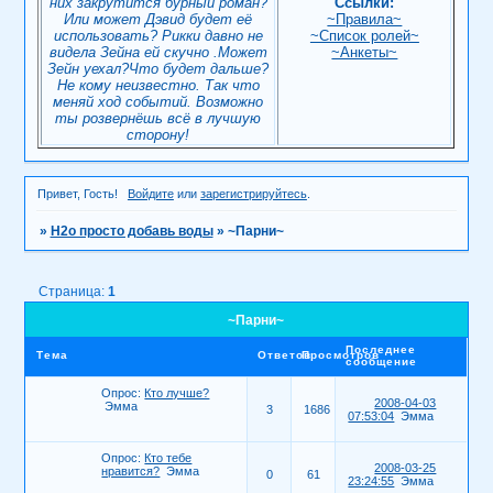
них закрутится бурный роман?
Ссылки:
Или может Дэвид будет её
~Правила~
использовать? Рикки давно не
~Список ролей~
видела Зейна ей скучно .Может
~Анкеты~
Зейн уехал?Что будет дальше?
Не кому неизвестно. Так что
меняй ход событий. Возможно
ты розвернёшь всё в лучшую
сторону!
Привет, Гость!
Войдите
или
зарегистрируйтесь
.
»
H2о просто добавь воды
»
~Парни~
Страница:
1
~Парни~
Последнее
Тема
Ответов
Просмотров
сообщение
Опрос:
Кто лучше?
2008-04-03
Эмма
3
1686
07:53:04
Эмма
Опрос:
Кто тебе
2008-03-25
нравится?
Эмма
0
61
23:24:55
Эмма