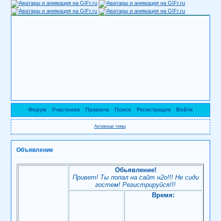
Форум
Участники
Правила
Поиск
Регистрация
Войти
Активные темы
Объявление
Обьявление!
Привет! Ты попал на сайт н2о!!! Не сиди
гостем! Регистрируйся!!!
Время: