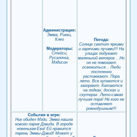
Администрация:
Эмма, Рикки,
Клео
Погода:
Солнце светит яркими
Модераторы:
и гарячими лучами!!! На
Стейси,
улицах подувает
Русалочка,
маленький ветерок....Но
Мэдисон
он не помогает
освежиться... Люди
постпенно
растаевают. Пора
лето. Все купаются и
загорают. Катаются
на лодках, досках и
скутерах. Лето-самая
лучшая пора! Не кого не
оставляет
ровнодушным!!!
События в игре:
Ник обидел Мэди. Эмма нашла
нового парня Дэвида. В городе
новенькая-Ева! Ей нравится
парень Эммы-Дэвид! Может у