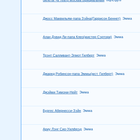
билеты +в театр москва официальный
vlqhcqlyfv
Джосс Маквильям-папа Зэйна(Гаррисон Беннет)
Эмма
Алан Дэвид Ли-папа Клео(мистер Сэртори)
Эмма
Трэнт Салливант-Элиот Гилберт
Эмма
Джаред Робинсон-папа Эммы(мст. Гилберт)
Эмма
Джэйми Тимони-Нейт
Эмма
Бургес Абернесси-Зэйн
Эмма
Ариу Лэнг Сио-Уилфрэд
Эмма