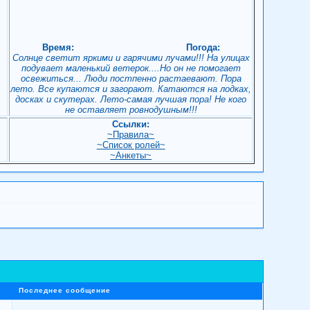
Время:
Погода:
Солнце светит яркими и гарячими лучами!!! На улицах
подувает маленький ветерок....Но он не помогает
освежиться... Люди постпенно растаевают. Пора
лето. Все купаются и загорают. Катаются на лодках,
досках и скутерах. Лето-самая лучшая пора! Не кого
не оставляет ровнодушным!!!
Ссылки:
~Правила~
~Список ролей~
!
~Анкеты~
Последнее сообщение