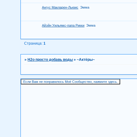
Ангус Макларен-Льюис
Эмма
Айэйн Уильямс-папа Рикки
Эмма
Страница:
1
»
H2о просто добавь воды
»
~Актёры~