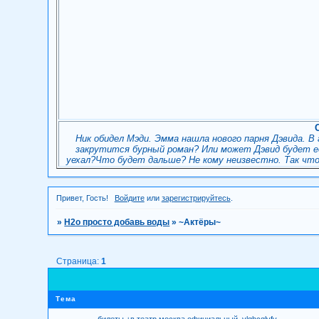
Ник обидел Мэди. Эмма нашла нового парня Дэвида. В
закрутится бурный роман? Или может Дэвид будет её
уехал?Что будет дальше? Не кому неизвестно. Так чт
Привет, Гость!
Войдите
или
зарегистрируйтесь
.
»
H2о просто добавь воды
»
~Актёры~
Страница:
1
Тема