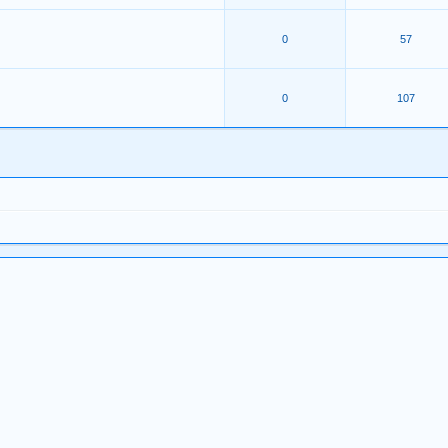
0
57
0
107