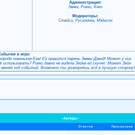
Администрация:
Эмма, Рикки, Клео
Модераторы:
Стейси, Русалочка, Мэдисон
События в игре:
 городе новенькая-Ева! Ей нравится парень Эммы-Дэвид! Может у них
 использовать? Рикки давно не видела Зейна ей скучно .Может Зейн
о меняй ход событий. Возможно ты розвернёшь всё в лучшую сторону
~Актёры~
Ответов
Просмотров